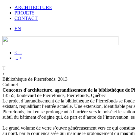
ARCHITECTURE
PROJETS
CONTACT
EN
< ...
... >
T
x
Bibliothèque de Pierrefonds, 2013
Culturel
Concours d'architecture, agrandissement de la bibliothèque de P
13555, boulevard de Pierrefonds, Pierrefonds, Québec
Le projet d’agrandissement de la bibliothèque de Pierrefonds se fonde 
existant, requalifiant l’entrée actuelle. Une extension, identifiable pa
Pierrefonds, tout en se prolongeant à l’arrière vers le boisé et le st
subtil du bâtiment d’origine qui, de part et d’autre de l’intervention,
Le grand volume de verre s’ouvre généreusement vers ce qui constitue, à 
au nord, par la cour encaissée qui marque le prolongement du magnifiq