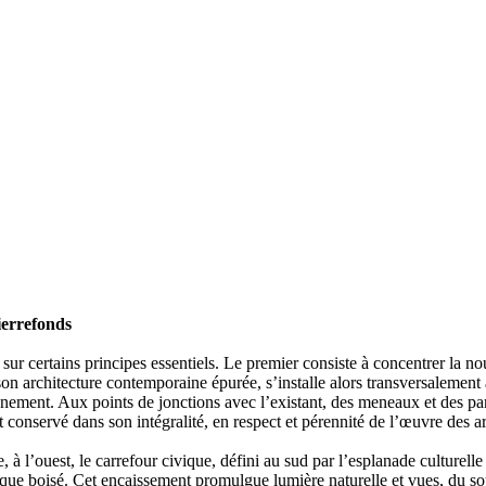
ierrefonds
sur certains principes essentiels. Le premier consiste à concentrer la 
r son architecture contemporaine épurée, s’installe alors transversalement
ationnement. Aux points de jonctions avec l’existant, des meneaux et des
 est conservé dans son intégralité, en respect et pérennité de l’œuvre d
l’ouest, le carrefour civique, défini au sud par l’esplanade culturelle et
ue boisé. Cet encaissement promulgue lumière naturelle et vues, du sous