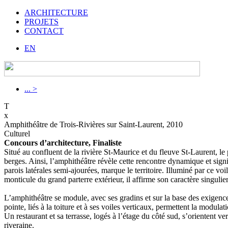
ARCHITECTURE
PROJETS
CONTACT
EN
... >
T
x
Amphithéâtre de Trois-Rivières sur Saint-Laurent, 2010
Culturel
Concours d’architecture, Finaliste
Situé au confluent de la rivière St-Maurice et du fleuve St-Laurent, le 
berges. Ainsi, l’amphithéâtre révèle cette rencontre dynamique et signifi
parois latérales semi-ajourées, marque le territoire. Illuminé par ce vo
monticule du grand parterre extérieur, il affirme son caractère singulie
L’amphithéâtre se module, avec ses gradins et sur la base des exigence
pointe, liés à la toiture et à ses voiles verticaux, permettent la modul
Un restaurant et sa terrasse, logés à l’étage du côté sud, s’orientent v
riveraine.