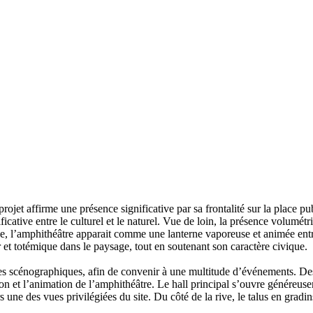
projet affirme une présence significative par sa frontalité sur la place p
cative entre le culturel et le naturel. Vue de loin, la présence volumétri
ile, l’amphithéâtre apparait comme une lanterne vaporeuse et animée entre l
r et totémique dans le paysage, tout en soutenant son caractère civique.
s scénographiques, afin de convenir à une multitude d’événements. Des d
ation et l’animation de l’amphithéâtre. Le hall principal s’ouvre généreus
ers une des vues privilégiées du site. Du côté de la rive, le talus en grad