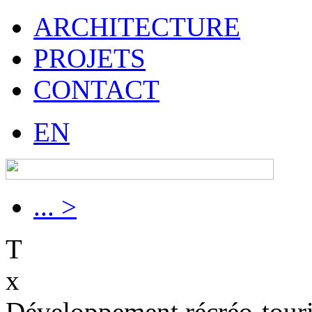
ARCHITECTURE
PROJETS
CONTACT
EN
... >
T
x
Développement récréo-touri